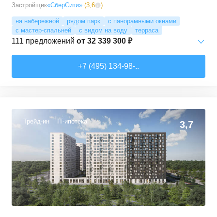
Застройщик
«СберСити»
(
3,6
)
на набережной
рядом парк
с панорамными окнами
с мастер-спальней
с видом на воду
терраса
111
предложений
от
32 339 300 ₽
Студии
от
52 215 150 ₽
+7 (495) 134-98-..
65,87
–
74,36
м²
2
предложения
1-комн. кв.
от
32 339 280 ₽
41,6
–
77,94
м²
28
предложений
Трейд-ин
IT-ипотека
3,7
2-комн. кв.
от
34 988 690 ₽
62,18
–
100,6
м²
38
предложений
3-комн. кв.
от
40 375 040 ₽
77,2
–
135,81
м²
38
предложений
4-комн. кв.
от
76 386 690 ₽