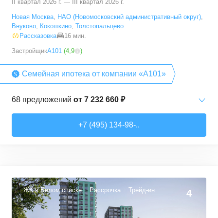
II квартал 2026 г. — III квартал 2026 г.
Новая Москва
,
НАО (Новомосковский административный округ)
,
Внуково
,
Кокошкино
,
Толстопальцево
Рассказовка
16 мин.
Застройщик
А101
(
4,9
)
Семейная ипотека от компании «А101»
68
предложений
от
7 232 660 ₽
Студии
от
7 232 660 ₽
+7 (495) 134-98-..
20,2
–
28,3
м²
15
предложений
1-комн. кв.
от
12 378 540 ₽
35
–
36,7
м²
3
предложения
ЖК в Белом списке
Рассрочка
Трейд-ин
4
2-комн. кв.
от
13 342 080 ₽
40,4
–
72,7
м²
15
предложений