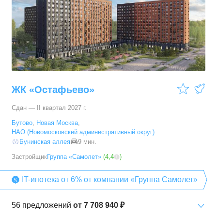
51,07
–
60,72
м²
10
предложений
3-комн. кв.
от
12 641 820 ₽
67,2
–
79,5
м²
31
предложение
ЖК «Остафьево»
Сдан — II квартал 2027 г.
Бутово
,
Новая Москва
,
НАО (Новомосковский административный округ)
Бунинская аллея
9 мин.
Застройщик
Группа «Самолет»
(
4,4
)
IT-ипотека от 6% от компании «Группа Самолет»
56
предложений
от
7 708 940 ₽