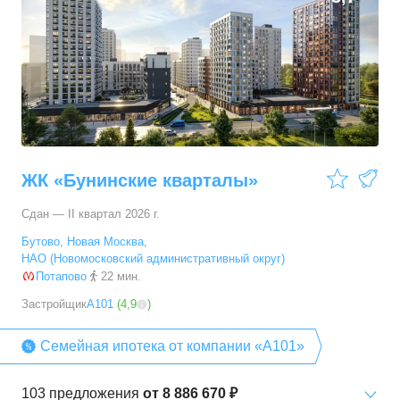
ЖК «Бунинские кварталы»
Сдан — II квартал 2026 г.
Бутово
,
Новая Москва
,
НАО (Новомосковский административный округ)
Потапово
22 мин.
Застройщик
А101
(
4,9
)
Семейная ипотека от компании «А101»
103
предложения
от
8 886 670 ₽