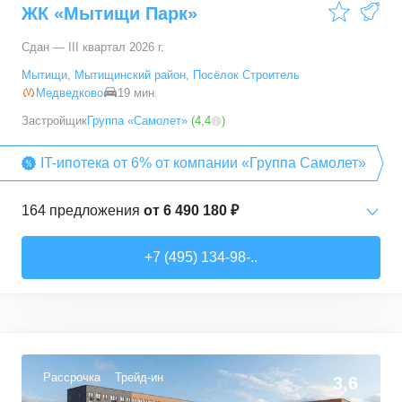
ЖК «Мытищи Парк»
121,79
–
166,68
м²
4
предложения
Сдан — III квартал 2026 г.
5+ комн. кв.
от
103 333 650 ₽
Мытищи
,
Мытищинский район
,
Посёлок Строитель
178,5
–
178,5
м²
1
предложение
Медведково
19 мин.
Застройщик
Группа «Самолет»
(
4,4
)
IT-ипотека от 6% от компании «Группа Самолет»
164
предложения
от
6 490 180 ₽
Студии
от
6 490 180 ₽
+7 (495) 134-98-..
22,82
–
27,14
м²
11
предложений
1-комн. кв.
от
7 123 690 ₽
31,4
–
48,74
м²
112
предложений
Рассрочка
Трейд-ин
3,6
2-комн. кв.
от
10 805 810 ₽