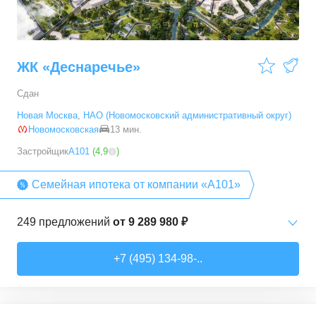
ЖК «Деснаречье»
Сдан
Новая Москва
,
НАО (Новомосковский административный округ)
Новомосковская
13 мин.
Застройщик
А101
(
4,9
)
Семейная ипотека от компании «А101»
249
предложений
от
9 289 980 ₽
Студии
от
9 289 980 ₽
+7 (495) 134-98-..
20,2
–
33,3
м²
14
предложений
1-комн. кв.
от
11 467 530 ₽