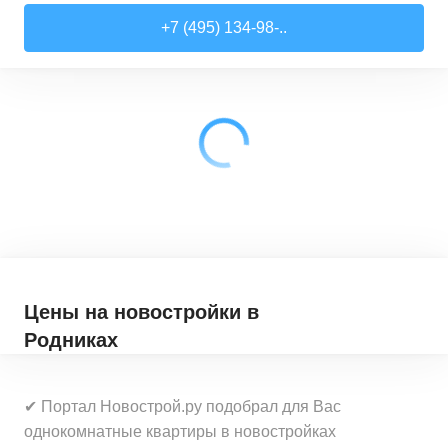
Студии
от
7 708 940 ₽
+7 (495) 134-98-..
22,54
–
27,57
м²
3
предложения
1-комн. кв.
от
9 474 980 ₽
34,71
–
49,54
м²
22
предложения
2-комн. кв.
от
13 359 260 ₽
50,6
–
60,29
м²
9
предложений
3-комн. кв.
от
16 491 230 ₽
74,3
–
94,8
м²
22
предложения
Цены на новостройки
в
Родниках
✔ Портал Новострой.ру подобрал для Вас
однокомнатные квартиры в новостройках