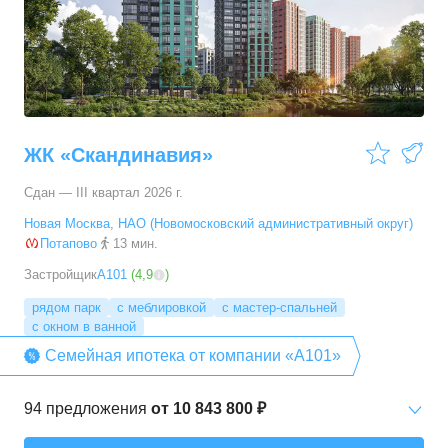
3-комн. кв.
от
14 592 460 ₽
53,6
–
96,9
м²
29
предложений
4-комн. кв.
от
16 964 350 ₽
66,6
–
89,3
м²
5
предложений
ЖК «Скандинавия»
5+ комн. кв.
от
23 392 790 ₽
Сдан — III квартал 2026 г.
94,7
–
94,7
м²
1
предложение
Новая Москва
,
НАО (Новомосковский административный округ)
Потапово
13 мин.
Застройщик
А101
(
4,9
)
рядом парк
с меблировкой
с мастер-спальней
с окном в ванной
Семейная ипотека от компании «А101»
94
предложения
от
10 843 800 ₽