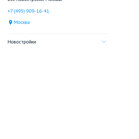
+7 (495) 909-16-41
Москва
Новостройки
Продажа
Ещё
Проект
Информация, предоставленная на сайте,
не является
офертой
.