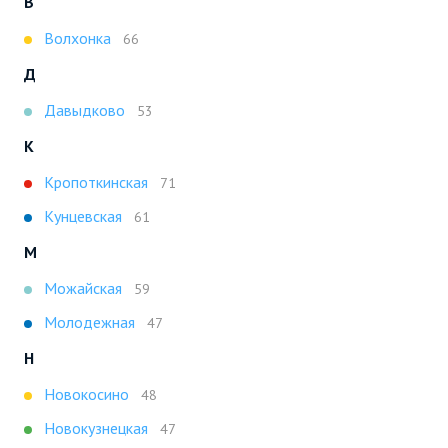
В
Волхонка
66
Д
Давыдково
53
К
Кропоткинская
71
Кунцевская
61
М
Можайская
59
Молодежная
47
Н
Новокосино
48
Новокузнецкая
47