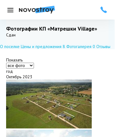
Меню
Фотографии КП «Матрешки Village»
Добавить в избранное
Подписаться
Сдан
О поселке
Цены и предложения
8
Фотогалерея
0
Отзывы
Показать
год
Октябрь 2023