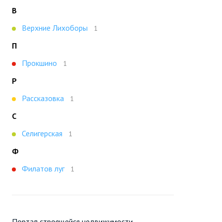
В
Верхние Лихоборы
1
П
Прокшино
1
Р
Рассказовка
1
С
Селигерская
1
Ф
Филатов луг
1
Портал строящейся недвижимости