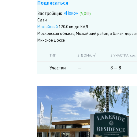
Подписаться
«Ноко»
Застройщик
(5,0
)
Сдан
Можайский
120.0 км до КАД
Московская область, Можайский район, в близи дерев
Минское шоссе
ТИП
S ДОМА,
м²
S УЧАСТКА,
сот.
Участки
—
8 — 8