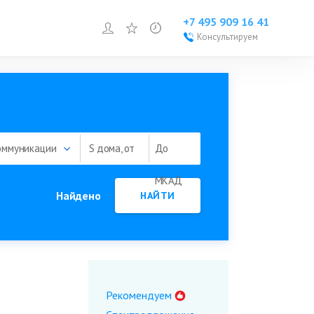
+7 495 909 16 41
Войти или зарегистрироваться
Избранное
Просмотренное
Консультируем
Войти или
зарегистрироваться
Добавить объект
оммуникации
S дома, от
До
МКАД
Найдено
НАЙТИ
Рекомендуем