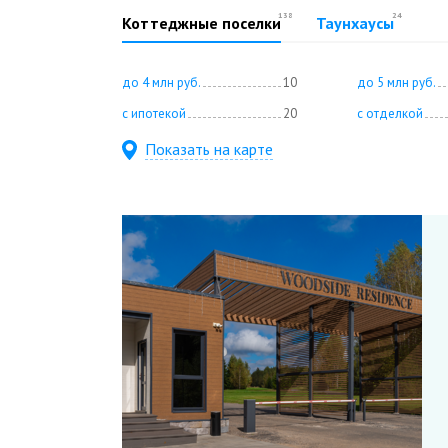
138
24
Коттеджные поселки
Таунхаусы
до 4 млн руб.
10
до 5 млн руб.
с ипотекой
20
с отделкой
Показать на карте