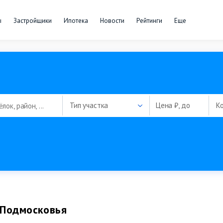
ы
Застройщики
Ипотека
Новости
Рейтинги
Еще
Тип участка
Цена ₽, до
К
 Подмосковья