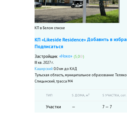
КП в Белом списке
Добавить в избра
КП «Likeside Residence»
Подписаться
«Ноко»
Застройщик
(5,0
)
III кв. 2027 г.
Каширский
0.0 км до КАД
Тульская область, муниципальное образование Теляков
Спицынский, трасса М4
ТИП
S ДОМА,
м²
S УЧАСТКА,
сот.
Участки
—
7 — 7