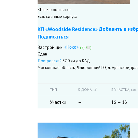
КП в Белом списке
Есть сданные корпуса
Добавить в изб
КП «Woodside Residence»
Подписаться
«Ноко»
Застройщик
(5,0
)
Сдан
Дмитровский
87.0 км до КАД
Московская область, Дмитровский ГО, д. Аревское, тра
ТИП
S ДОМА,
м²
S УЧАСТКА,
сот.
Участки
—
16 — 16