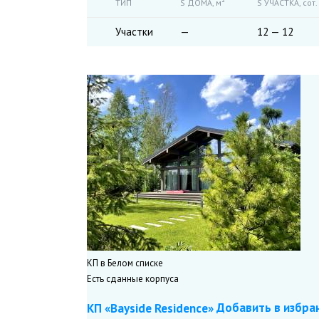
ТИП
S ДОМА,
м²
S УЧАСТКА,
сот.
Участки
—
12 — 12
КП в Белом списке
Есть сданные корпуса
Добавить в избра
КП «Bayside Residence»