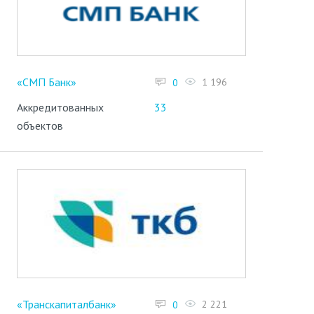
«СМП Банк»
1 196
0
Аккредитованных
33
объектов
«Транскапиталбанк»
2 221
0