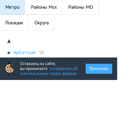
Метро
Районы Мск
Районы МО
Локации
Округа
А
Арбатская
50
Б
Оставаясь на сайте,
вы принимаете
соглашение об
Принимаю
использовании cookie-файлов
Бабушкинская
47
В
Волхонка
66
Д
Давыдково
53
К