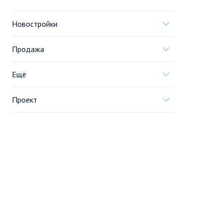
Новостройки
Продажа
Ещё
Проект
Информация, предоставленная на сайте,
не является
офертой
.
© 2005—2026, «Новострой.ру»
Портал строящейся недвижимости
Все новостройки Москвы