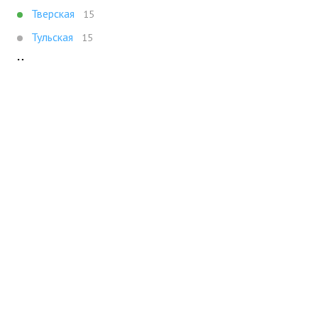
Тверская
15
Тульская
15
Ч
Чистые Пруды
17
Чкаловская
19
Показать все
Портал строящейся недвижимости
Все новостройки Москвы
+7 (495) 909-16-41
Москва