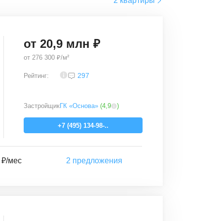
2 квартиры
от
20,9
млн ₽
от
276 300 ₽/м²
4,4
297
Рейтинг:
Застройщик
ГК «Основа»
(
4,9
)
+7 (495) 134-98-..
 ₽/мес
2
предложения