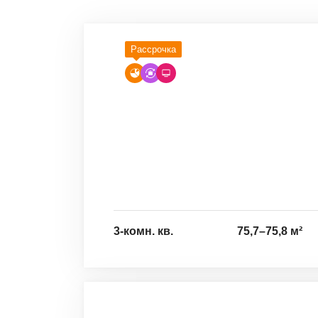
Рассрочка
3-комн. кв.
75,7
–
75,8
м²