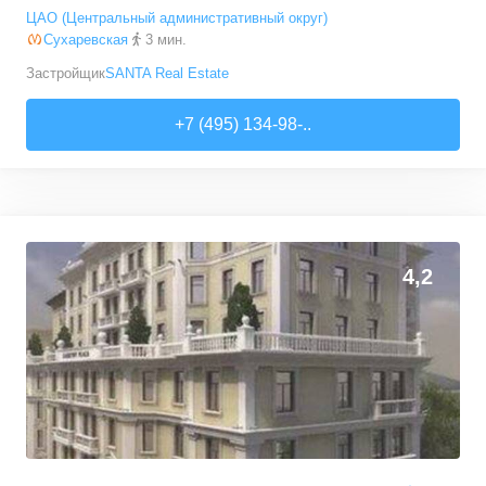
ЦАО (Центральный административный округ)
Сухаревская
3 мин.
Застройщик
SANTA Real Estate
+7 (495) 134-98-..
0
0
4,2