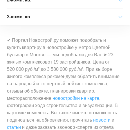
Средняя цена
от 347 072 000 ₽
за квартиру
за квартиру
Минимальная цена
от 135 000 000 ₽
3-комн. кв.
Средняя цена
от 485 725 000 ₽
за квартиру
Минимальная цена
от 1 567 900 ₽
за квартиру
Минимальная цена
от 6 090 000 ₽
за 1 м²
Средняя цена
от 188 839 000 ₽
✔ Портал Новострой.ру поможет подобрать и
за квартиру
Минимальная цена
от 1 730 000 ₽
за квартиру
купить квартиру в новостройке у метро Цветной
Средняя цена
от 2 354 600 ₽
за 1 м²
бульвар в Москве — мы подобрали для Вас ➤ 23
Средняя цена
от 10 683 000 ₽
за 1 м²
Минимальная цена
от 2 000 000 ₽
жилых комплексовот 19 застройщиков. Цена от
за квартиру
Средняя цена
от 2 415 500 ₽
за 1 м²
520 000 руб./м² до 3 580 000 руб./м². При выборе
за 1 м²
жилого комплекса рекомендуем обратить внимание
Минимальная цена
от 520 000 ₽
на народный и экспертный рейтинг комплекса,
Средняя цена
от 2 240 600 ₽
за 1 м²
отзывы об объекте, планировки квартир,
за 1 м²
месторасположение
новостройки на карте
,
Средняя цена
от 563 600 ₽
фотографии хода строительства и визуализации. В
за 1 м²
карточке комплекса Вы также имеете возможность
подписаться на обновления, прочитать
новости
и
статьи
и даже заказать звонок эксперта из отдела