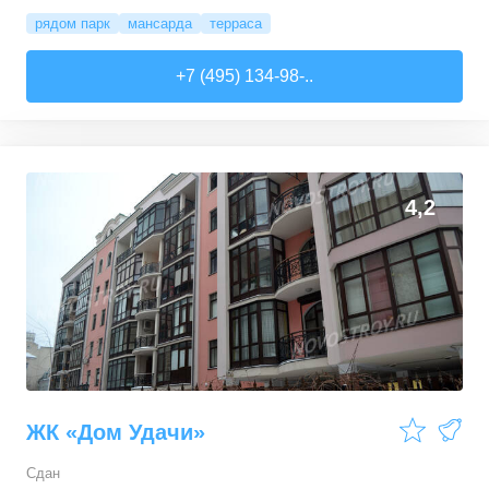
рядом парк
мансарда
терраса
+7 (495) 134-98-..
4,2
ЖК «Дом Удачи»
Сдан