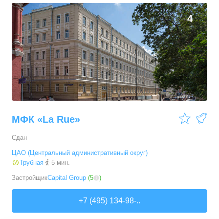
4
МФК «La Rue»
Сдан
ЦАО (Центральный административный округ)
Трубная
5 мин.
Застройщик
Capital Group
(
5
)
+7 (495) 134-98-..