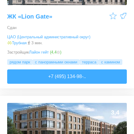
ЖК «Lion Gate»
Сдан
ЦАО (Центральный административный округ)
Трубная
3 мин.
Застройщик
Лайон гейт
(
4,4
)
рядом парк
с панорамными окнами
терраса
с камином
+7 (495) 134-98-..
3,4