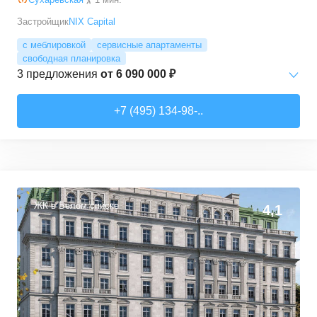
Застройщик
NIX Capital
с меблировкой
сервисные апартаменты
свободная планировка
3
предложения
от
6 090 000 ₽
Студии
от
6 090 000 ₽
+7 (495) 134-98-..
11
–
25
м²
3
предложения
ЖК в Белом списке
4,1