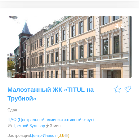
4,2
Малоэтажный ЖК «TITUL на
Трубной»
Сдан
ЦАО (Центральный административный округ)
Цветной бульвар
3 мин.
Застройщик
Центр-Инвест
(
3,8
)