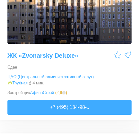
ЖК «Zvonarsky Deluxe»
Сдан
ЦАО (Центральный административный округ)
Трубная
4 мин.
Застройщик
АфинаСтрой
(
2,8
)
+7 (495) 134-98-..