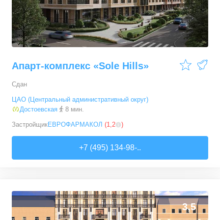
Апарт-комплекс «Sole Hills»
Сдан
ЦАО (Центральный административный округ)
Достоевская
8 мин.
Застройщик
ЕВРОФАРМАКОЛ
(
1,2
)
+7 (495) 134-98-..
3,5