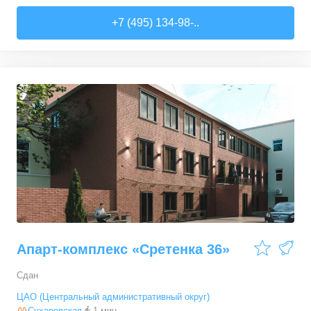
1-комн. кв.
от
153 773 000 ₽
+7 (495) 134-98-..
73,4
–
73,5
м²
2
предложения
2-комн. кв.
от
169 703 100 ₽
86,1
–
145,7
м²
10
предложений
4,2
3-комн. кв.
от
318 169 600 ₽
148,4
–
175,9
м²
5
предложений
Апарт-комплекс «Сретенка 36»
Сдан
ЦАО (Центральный административный округ)
Сухаревская
1 мин.