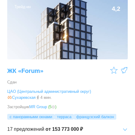
110
–
358,9
м²
22
предложения
Трейд-ин
4,2
3-комн. кв.
от
313 995 000 ₽
172
–
300,7
м²
15
предложений
4-комн. кв.
от
579 615 000 ₽
226,4
–
502,7
м²
7
предложений
ЖК «Forum»
Сдан
ЦАО (Центральный административный округ)
Сухаревская
4 мин.
Застройщик
MR Group
(
5
)
с панорамными окнами
терраса
французский балкон
17
предложений
от
153 773 000 ₽