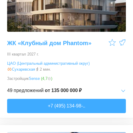
ЖК «Клубный дом Phantom»
III квартал 2027 г.
ЦАО (Центральный административный округ)
Сухаревская
2 мин.
Застройщик
Sense
(
4,7
)
49
предложений
от
135 000 000 ₽
1-комн. кв.
от
135 000 000 ₽
+7 (495) 134-98-..
67,5
–
106,3
м²
5
предложений
2-комн. кв.
от
237 805 000 ₽