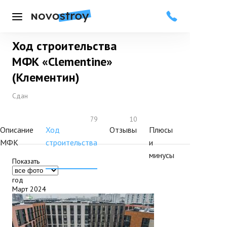
Меню
Ход строительства
Добавить в избранное
Подписаться
МФК «Clementine»
(Клементин)
Сдан
79
10
Описание
Ход
Отзывы
Плюсы
МФК
строительства
и
минусы
Показать
год
Март 2024