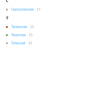
С
Серпуховская
17
Т
Таганская
15
Тверская
15
Тульская
15
Ч
Чистые Пруды
17
Чкаловская
19
Показать все
Портал строящейся недвижимости