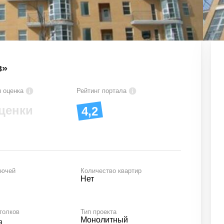
в»
 оценка
Рейтинг портала
ценки
4,2
лючей
Количество квартир
Нет
толков
Тип проекта
Монолитный
а