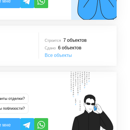
е мне
7
объектов
Строится
6
объектов
Сдано
Все объекты
анты отделки?
ы поблизости?
е мне