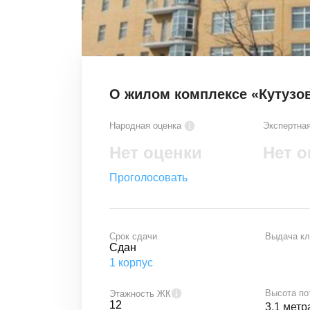
О жилом комплексе «Кутузо
Народная оценка
Экспертная
Нет оценки
Нет о
Проголосовать
Срок сдачи
Выдача к
Сдан
1
корпус
Высота по
Этажность ЖК
12
3.1 метр