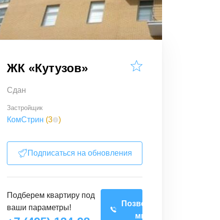
ЖК «Кутузов»
Сдан
Застройщик
КомСтрин
(
3
)
Подписаться на обновления
Подберем
квартиру
под
Позвоните
ваши параметры!
мне