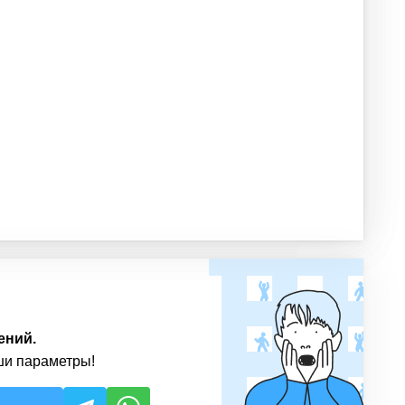
ений.
ши параметры!