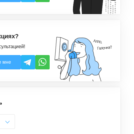
кциях?
сультацией!
е мне
»