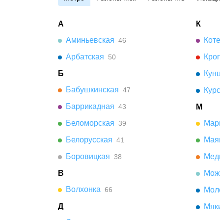
А
К
Аминьевская
Кот
46
Арбатская
Кро
50
Б
Кун
Бабушкинская
47
Кур
Баррикадная
43
М
Беломорская
Мар
39
Белорусская
Мая
41
Боровицкая
Мед
38
В
Мож
Волхонка
66
Мол
Д
Мяк