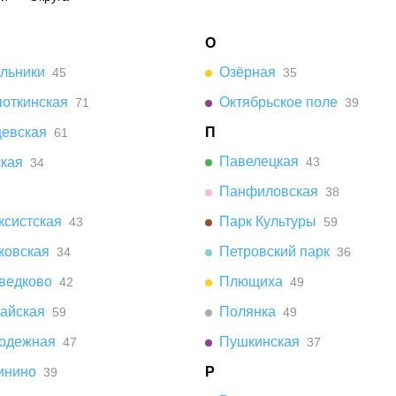
О
ельники
Озёрная
45
35
поткинская
Октябрьское поле
71
39
цевская
П
61
Павелецкая
ская
43
34
Панфиловская
38
ксистская
Парк Культуры
43
59
ковская
Петровский парк
34
36
ведково
Плющиха
42
49
айская
Полянка
59
49
одежная
Пушкинская
47
37
инино
Р
39