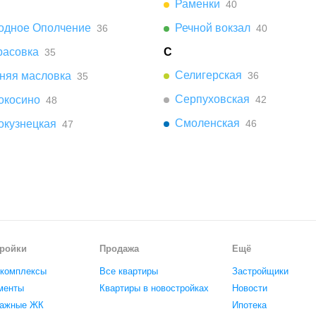
Раменки
40
одное Ополчение
Речной вокзал
36
40
расовка
С
35
Селигерская
няя масловка
36
35
Серпуховская
окосино
42
48
Смоленская
окузнецкая
46
47
ройки
Продажа
Ещё
комплексы
Все квартиры
Застройщики
менты
Квартиры в новостройках
Новости
ажные ЖК
Ипотека