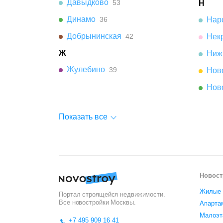
Давыдково
53
Н
Динамо
36
Нар
Добрынинская
42
Нек
Ж
Ниж
Жулебино
39
Нов
Нов
Показать все
Новост
Жилые 
Портал строящейся недвижимости.
Все новостройки
Москвы
.
Апарта
Малоэт
+7 495 909 16 41