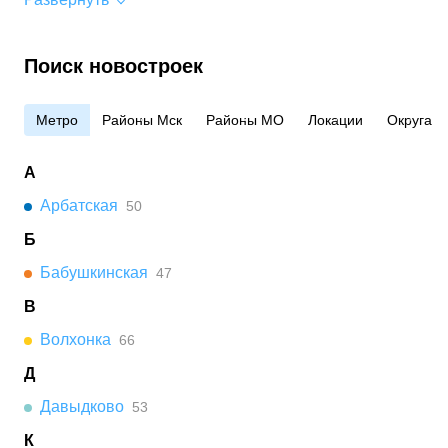
Поиск новостроек
Метро
Районы Мск
Районы МО
Локации
Округа
А
Арбатская
50
Б
Бабушкинская
47
В
Волхонка
66
Д
Давыдково
53
К