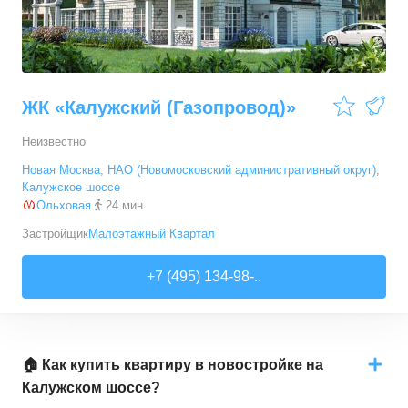
ЖК «Калужский (Газопровод)»
Неизвестно
Новая Москва
,
НАО (Новомосковский административный округ)
,
Калужское шоссе
Ольховая
24 мин.
Застройщик
Малоэтажный Квартал
+7 (495) 134-98-..
🏠 Как купить квартиру в новостройке на
Калужском шоссе?