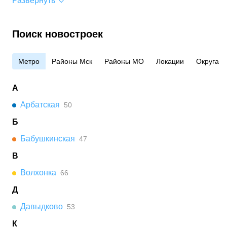
Развернуть
Поиск новостроек
Метро
Районы Мск
Районы МО
Локации
Округа
А
Арбатская
50
Б
Бабушкинская
47
В
Волхонка
66
Д
Давыдково
53
К