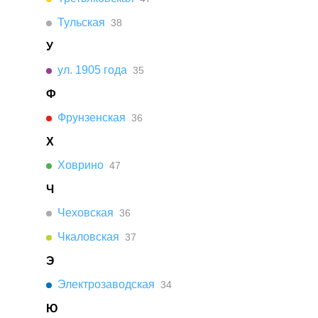
Тульская
38
У
ул. 1905 года
35
Ф
Фрунзенская
36
Х
Ховрино
47
Ч
Чеховская
36
Чкаловская
37
Э
Электрозаводская
34
Ю