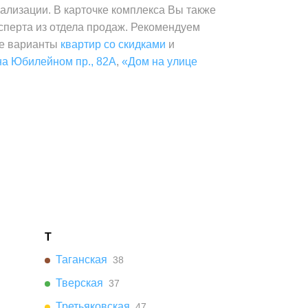
уализации. В карточке комплекса Вы также
ксперта из отдела продаж. Рекомендуем
ые варианты
квартир со скидками
и
на Юбилейном пр., 82А
,
«Дом на улице
Т
Таганская
38
Тверская
37
Третьяковская
47