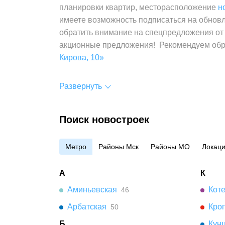
планировки квартир, месторасположение
н
имеете возможность подписаться на обнов
обратить внимание на спецпредложения от
акционные предложения! Рекомендуем обр
Кирова, 10»
Развернуть
Поиск новостроек
Метро
Районы Мск
Районы МО
Локац
А
К
Аминьевская
Кот
46
Арбатская
Кро
50
Б
Кун