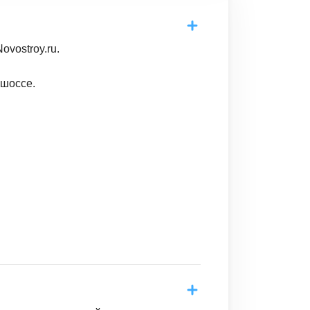
vostroy.ru.
 шоссе.