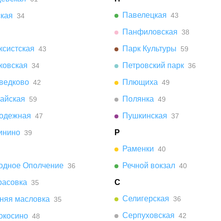
Павелецкая
ская
43
34
Панфиловская
38
ксистская
Парк Культуры
43
59
ковская
Петровский парк
34
36
ведково
Плющиха
42
49
айская
Полянка
59
49
одежная
Пушкинская
47
37
инино
Р
39
Раменки
40
одное Ополчение
Речной вокзал
36
40
расовка
С
35
Селигерская
няя масловка
36
35
Серпуховская
окосино
42
48