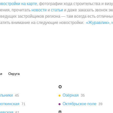
овостройки на карте
, фотографии хода строительства и виз
ления, прочитать
новости
и
статьи
и даже заказать звонок э
 ведущих застройщиков региона — там всегда есть отличн
атить внимание на следующие новостройки:
«Журавлик»
,
ии
Округа
О
ельники
Озёрная
45
35
поткинская
Октябрьское поле
71
39
цевская
П
61