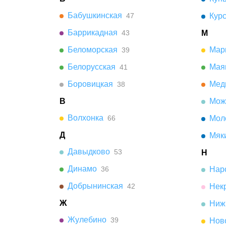
Бабушкинская
47
Кур
Баррикадная
43
М
Беломорская
Мар
39
Белорусская
Мая
41
Боровицкая
Мед
38
В
Мож
Волхонка
66
Мол
Д
Мяк
Давыдково
53
Н
Динамо
36
Нар
Добрынинская
42
Нек
Ж
Ниж
Жулебино
39
Нов