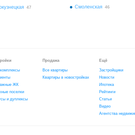
Смоленская
окузнецкая
46
47
ройки
Продажа
Ещё
комплексы
Все квартиры
Застройщики
менты
Квартиры в новостройках
Новости
ажные ЖК
Ипотека
жные поселки
Рейтинги
усы и дуплексы
Статьи
Видео
Агентства недвижи