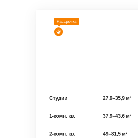
Рассрочка
Студии
27,9
–
35,9
м²
1-комн. кв.
37,9
–
43,6
м²
2-комн. кв.
49
–
81,5
м²