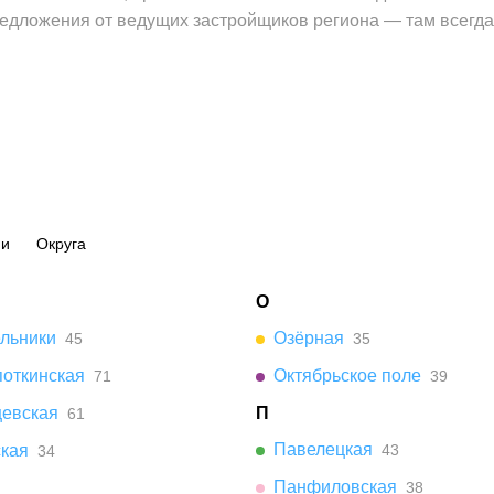
едложения от ведущих застройщиков региона — там всегд
ии
Округа
О
ельники
Озёрная
45
35
поткинская
Октябрьское поле
71
39
цевская
П
61
Павелецкая
ская
43
34
Панфиловская
38