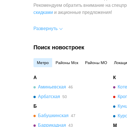
Рекомендуем обратить внимание на спецпр
скидками
и акционные предложения!
Развернуть
Поиск новостроек
Метро
Районы Мск
Районы МО
Локац
А
К
Аминьевская
Кот
46
Арбатская
Кро
50
Б
Кун
Бабушкинская
47
Кур
Баррикадная
43
М