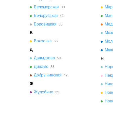
Беломорская
Мар
39
Белорусская
Мая
41
Боровицкая
Мед
38
В
Мож
Волхонка
66
Мол
Д
Мяк
Давыдково
53
Н
Динамо
36
Нар
Добрынинская
42
Нек
Ж
Ниж
Жулебино
39
Нов
Нов