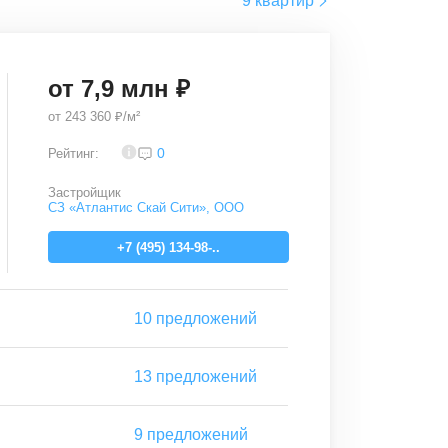
9 квартир
от
7,9
млн ₽
от
243 360 ₽/м²
4,1
0
Рейтинг:
Застройщик
СЗ «Атлантис Скай Сити», ООО
+7 (495) 134-98-..
10
предложений
13
предложений
9
предложений