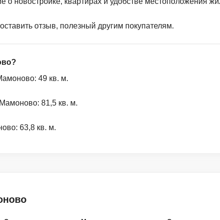
ие о новостройке, квартирах и удобстве местоположения жи
 оставить отзыв, полезный другим покупателям.
ово?
моново: 49 кв. м.
амоново: 81,5 кв. м.
во: 63,8 кв. м.
оново