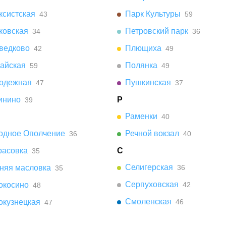
ксистская
Парк Культуры
43
59
ковская
Петровский парк
34
36
ведково
Плющиха
42
49
айская
Полянка
59
49
одежная
Пушкинская
47
37
инино
Р
39
Раменки
40
одное Ополчение
Речной вокзал
36
40
расовка
С
35
Селигерская
няя масловка
36
35
Серпуховская
окосино
42
48
Смоленская
окузнецкая
46
47