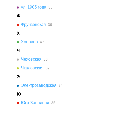
ул. 1905 года
35
Ф
Фрунзенская
36
Х
Ховрино
47
Ч
Чеховская
36
Чкаловская
37
Э
Электрозаводская
34
Ю
Юго-Западная
35