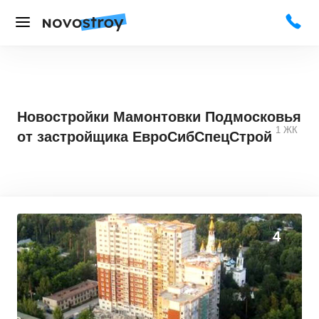
Новостройки Мамонтовки Подмосковья
1
ЖК
от застройщика ЕвроСибСпецСтрой
0
0
4