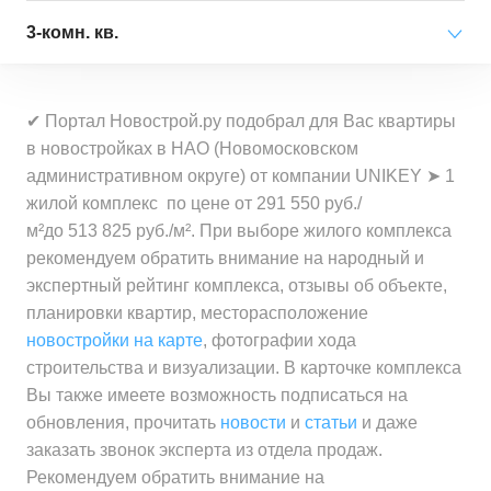
за квартиру
Минимальная цена
от 13 103 000 ₽
3-комн. кв.
Средняя цена
от 11 927 000 ₽
за квартиру
Минимальная цена
от 325 800 ₽
за квартиру
Минимальная цена
от 18 258 000 ₽
за 1 м²
Средняя цена
от 14 245 000 ₽
✔ Портал Новострой.ру подобрал для Вас квартиры
за квартиру
Минимальная цена
от 387 000 ₽
за квартиру
в новостройках в НАО (Новомосковском
Средняя цена
от 381 700 ₽
за 1 м²
административном округе) от компании UNIKEY ➤ 1
Средняя цена
от 20 952 000 ₽
за 1 м²
Минимальная цена
от 366 000 ₽
жилой комплекс по цене от 291 550 руб./
за квартиру
Средняя цена
от 459 800 ₽
за 1 м²
м²до 513 825 руб./м². При выборе жилого комплекса
за 1 м²
рекомендуем обратить внимание на народный и
Минимальная цена
от 291 600 ₽
экспертный рейтинг комплекса, отзывы об объекте,
Средняя цена
от 427 000 ₽
за 1 м²
планировки квартир, месторасположение
за 1 м²
новостройки на карте
, фотографии хода
Средняя цена
от 345 100 ₽
строительства и визуализации. В карточке комплекса
за 1 м²
Вы также имеете возможность подписаться на
обновления, прочитать
новости
и
статьи
и даже
заказать звонок эксперта из отдела продаж.
Рекомендуем обратить внимание на