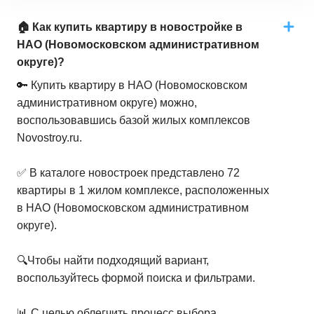
1-комн. кв.
от
13 102 800 ₽
31,5
–
35,8
м²
2
предложения
🏠 Как купить квартиру в новостройке в
НАО (Новомосковском административном
2-комн. кв.
от
12 996 000 ₽
округе)?
36,1
–
53,7
м²
41
предложение
🔑 Купить квартиру в НАО (Новомосковском
административном округе) можно,
3-комн. кв.
от
18 257 500 ₽
воспользовавшись базой жилых комплексов
54,5
–
65,1
м²
12
предложений
Novostroy.ru.
✅ В каталоге новостроек представлено 72
квартиры в 1 жилом комплексе, расположенных
в НАО (Новомосковском административном
округе).
🔍Чтобы найти подходящий вариант,
воспользуйтесь формой поиска и фильтрами.
📊 С целью облегчить процесс выбора