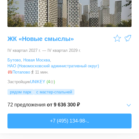
ЖК «Новые смыслы»
IV квартал 2027 г. — IV квартал 2029 г.
Бутово
,
Новая Москва
,
НАО (Новомосковский административный округ)
Потапово
11 мин.
Застройщик
UNIKEY
(
4
)
рядом парк
с мастер-спальней
72
предложения
от
9 636 300 ₽
Студии
от
9 636 300 ₽
+7 (495) 134-98-..
21,5
–
34,8
м²
17
предложений