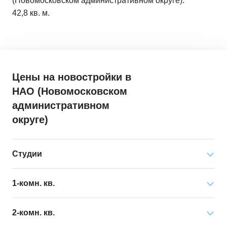
(Новомосковском административном округе):
42,8 кв. м.
Цены на новостройки
в
НАО (Новомосковском
административном
округе)
Студии
Минимальная цена
от 12 996 000 ₽
1-комн. кв.
за квартиру
Минимальная цена
от 9 636 000 ₽
2-комн. кв.
Средняя цена
от 17 052 000 ₽
за квартиру