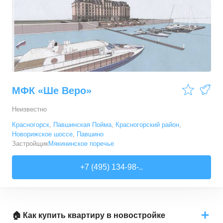
МФК «Ше Веро»
Неизвестно
Красногорск
,
Павшинская Пойма
,
Красногорский район
,
Новорижское шоссе
,
Павшино
Застройщик
Мякининское поречье
+7 (495) 134-98-..
🏠 Как купить квартиру в новостройке