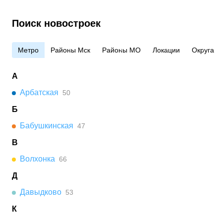
Поиск новостроек
Метро
Районы Мск
Районы МО
Локации
Округа
А
Арбатская
50
Б
Бабушкинская
47
В
Волхонка
66
Д
Давыдково
53
К