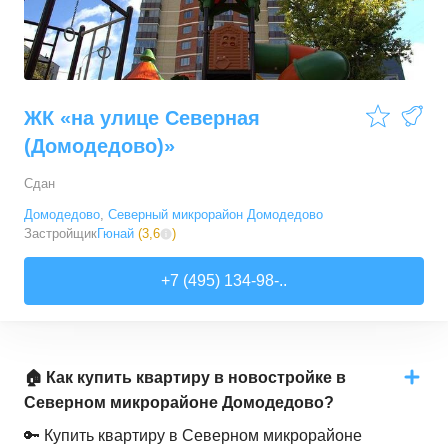
ЖК «на улице Северная
(Домодедово)»
Сдан
Домодедово
,
Северный микрорайон Домодедово
Застройщик
Гюнай
(
3,6
)
+7 (495) 134-98-..
🏠 Как купить квартиру в новостройке в
Северном микрорайоне Домодедово?
🔑 Купить квартиру в Северном микрорайоне