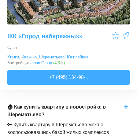
ЖК «Город набережных»
Сдан
Химки
,
Ивакино
,
Шереметьево
,
Юбилейное
Застройщик
Urban Group
(
4,3
)
+7 (495) 134-98-..
🏠 Как купить квартиру в новостройке в
Шереметьево?
🔑 Купить квартиру в Шереметьево можно,
воспользовавшись базой жилых комплексов