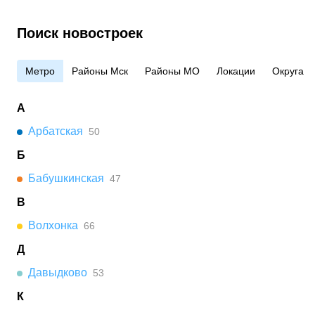
Поиск новостроек
Метро
Районы Мск
Районы МО
Локации
Округа
А
Арбатская
50
Б
Бабушкинская
47
В
Волхонка
66
Д
Давыдково
53
К