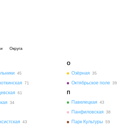
ии
Округа
О
ельники
Озёрная
45
35
поткинская
Октябрьское поле
71
39
цевская
П
61
Павелецкая
ская
43
34
Панфиловская
38
ксистская
Парк Культуры
43
59