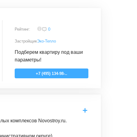
4,2
0
Рейтинг:
Застройщик
Эко-Тепло
Подберем квартиру под ваши
параметры!
+7 (495) 134-98-..
ых комплексов Novostroy.ru.
инистративном округе).