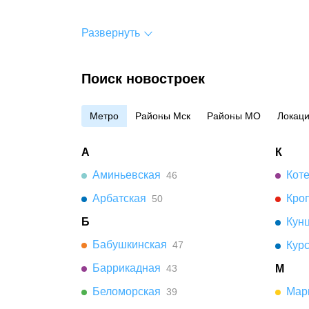
Развернуть
Поиск новостроек
Метро
Районы Мск
Районы МО
Локац
А
К
Аминьевская
Кот
46
Арбатская
Кро
50
Б
Кун
Бабушкинская
47
Кур
Баррикадная
43
М
Беломорская
Мар
39