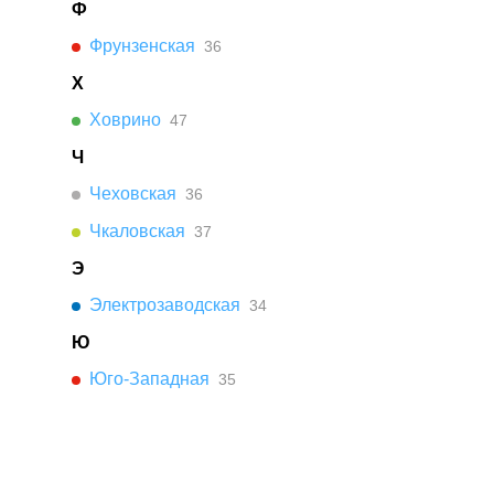
Ф
Фрунзенская
36
Х
Ховрино
47
Ч
Чеховская
36
Чкаловская
37
Э
Электрозаводская
34
Ю
Юго-Западная
35