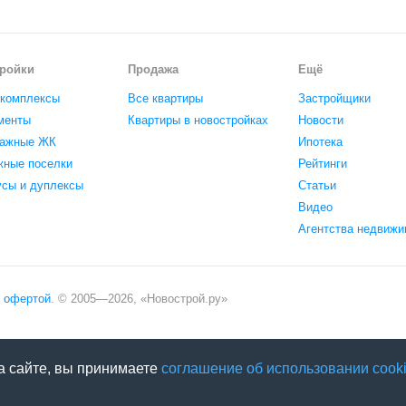
ройки
Продажа
Ещё
комплексы
Все квартиры
Застройщики
менты
Квартиры в новостройках
Новости
ажные ЖК
Ипотека
жные поселки
Рейтинги
усы и дуплексы
Статьи
Видео
Агентства недвижи
офертой
. © 2005—
2026
,
«Новострой.ру»
а сайте, вы принимаете
соглашение об использовании cooki