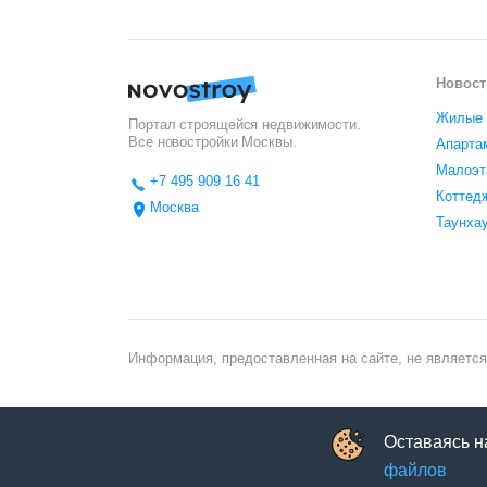
Новост
Жилые 
Портал строящейся недвижимости.
Все новостройки
Москвы
.
Апарта
Малоэт
+7 495 909 16 41
Коттед
Москва
Таунха
Информация, предоставленная на сайте, не является
Оставаясь н
файлов