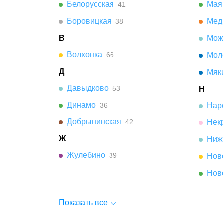
Белорусская
Мая
41
Боровицкая
Мед
38
В
Мож
Волхонка
66
Мол
Д
Мяк
Давыдково
53
Н
Динамо
36
Нар
Добрынинская
42
Нек
Ж
Ниж
Жулебино
39
Нов
Нов
Показать все