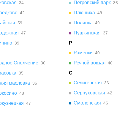
ковская
Петровский парк
34
36
ведково
Плющиха
42
49
айская
Полянка
59
49
одежная
Пушкинская
47
37
инино
Р
39
Раменки
40
одное Ополчение
Речной вокзал
36
40
расовка
С
35
Селигерская
няя масловка
36
35
Серпуховская
окосино
42
48
Смоленская
окузнецкая
46
47