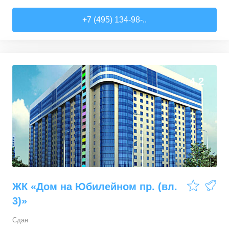
+7 (495) 134-98-..
0
0
4,2
ЖК «Дом на Юбилейном пр. (вл.
3)»
Сдан