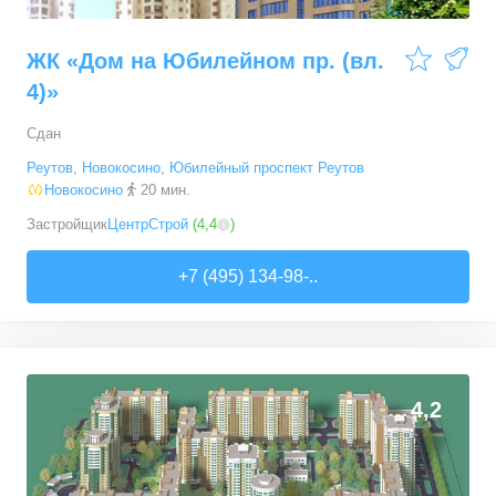
ЖК «Дом на Юбилейном пр. (вл.
4)»
Сдан
Реутов
,
Новокосино
,
Юбилейный проспект Реутов
Новокосино
20 мин.
Застройщик
ЦентрСтрой
(
4,4
)
+7 (495) 134-98-..
4,2