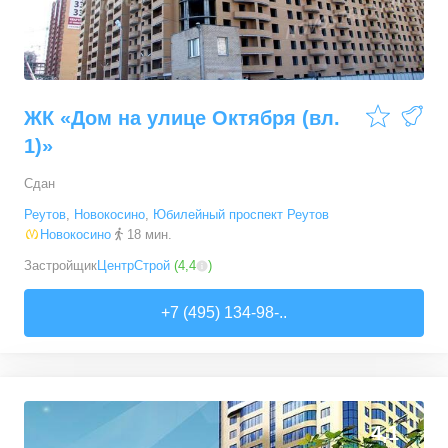
ЖК «Дом на улице Октября (вл.
1)»
Сдан
Реутов
,
Новокосино
,
Юбилейный проспект Реутов
Новокосино
18 мин.
Застройщик
ЦентрСтрой
(
4,4
)
+7 (495) 134-98-..
4,1