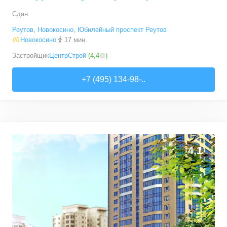
Сдан
Реутов
,
Новокосино
,
Юбилейный проспект Реутов
Новокосино
17 мин.
Застройщик
ЦентрСтрой
(
4,4
)
+7 (495) 134-98-..
4,1