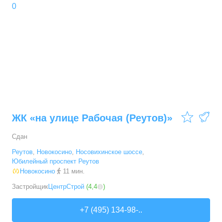
0
4,2
ЖК «на улице Рабочая (Реутов)»
Сдан
Реутов
,
Новокосино
,
Носовихинское шоссе
,
Юбилейный проспект Реутов
Новокосино
11 мин.
Застройщик
ЦентрСтрой
(
4,4
)
+7 (495) 134-98-..