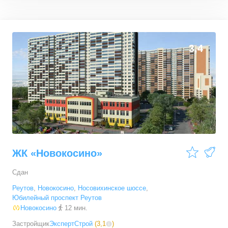
3,4
ЖК «Новокосино»
Сдан
Реутов
,
Новокосино
,
Носовихинское шоссе
,
Юбилейный проспект Реутов
Новокосино
12 мин.
Застройщик
ЭкспертСтрой
(
3,1
)