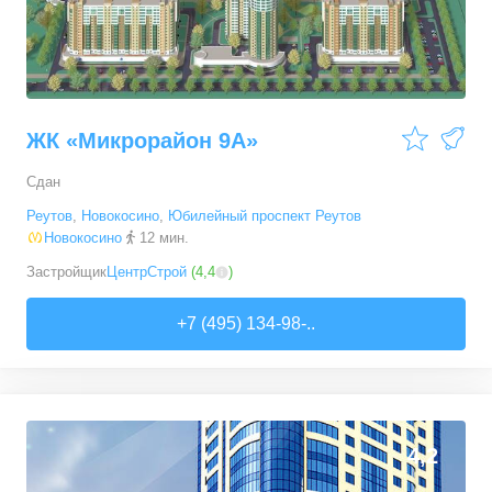
ЖК «Микрорайон 9А»
Сдан
Реутов
,
Новокосино
,
Юбилейный проспект Реутов
Новокосино
12 мин.
Застройщик
ЦентрСтрой
(
4,4
)
+7 (495) 134-98-..
0
0
4,2