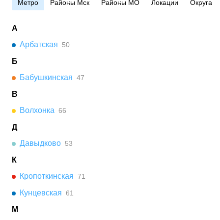
Метро
Районы Мск
Районы МО
Локации
Округа
А
Арбатская
50
Б
Бабушкинская
47
В
Волхонка
66
Д
Давыдково
53
К
Кропоткинская
71
Кунцевская
61
М