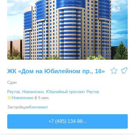
4,2
ЖК «Дом на Юбилейном пр., 16»
Сдан
Реутов
,
Новокосино
,
Юбилейный проспект Реутов
Новокосино
6 мин.
Застройщик
Континент
+7 (495) 134-98-..