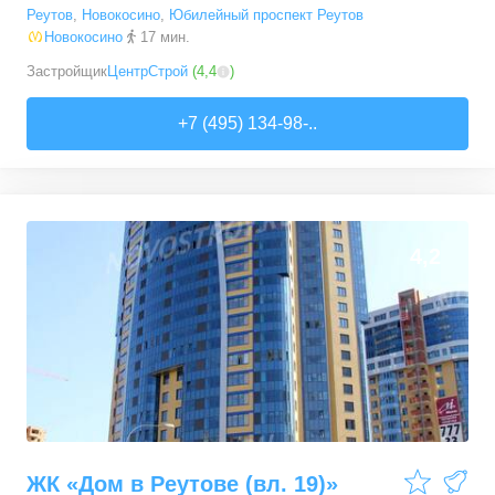
Реутов
,
Новокосино
,
Юбилейный проспект Реутов
Новокосино
17 мин.
Застройщик
ЦентрСтрой
(
4,4
)
+7 (495) 134-98-..
4,2
ЖК «Дом в Реутове (вл. 19)»