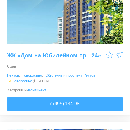
ЖК «Дом на Юбилейном пр., 24»
Сдан
Реутов
,
Новокосино
,
Юбилейный проспект Реутов
Новокосино
19 мин.
Застройщик
Континент
+7 (495) 134-98-..