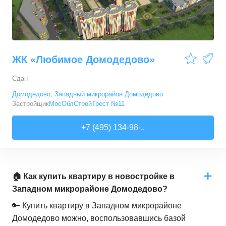
ЖК «Любимое Домодедово»
Сдан
Домодедово
,
Западный микрорайон Домодедово
Застройщик
МосОблСтройТрест №11
+7 (495) 134-98-..
🏠 Как купить квартиру в новостройке в
Западном микрорайоне Домодедово?
🔑 Купить квартиру в Западном микрорайоне
Домодедово можно, воспользовавшись базой