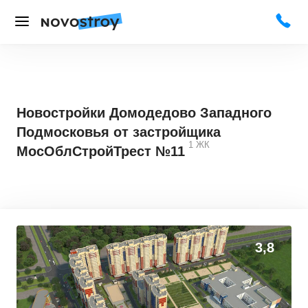
Новостройки Домодедово Западного
Подмосковья от застройщика
1
ЖК
МосОблСтройТрест №11
3,8