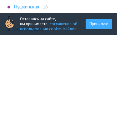
Пушкинская
16
С
Оставаясь на сайте,
вы принимаете
соглашение об
Принимаю
Серпуховская
использовании cookie-файлов
17
Т
Таганская
15
Тверская
15
Тульская
15
Ч
Чистые Пруды
17
Чкаловская
19
Показать все