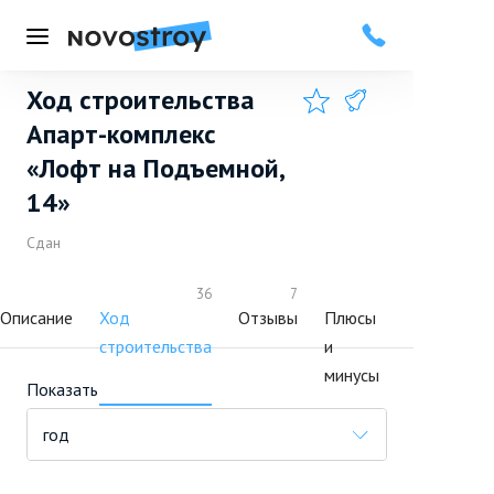
Меню
Ход строительства
Добавить в избранное
Подписаться
Апарт-комплекс
«Лофт на Подъемной,
14»
Сдан
36
7
Описание
Ход
Отзывы
Плюсы
строительства
и
минусы
Показать
год