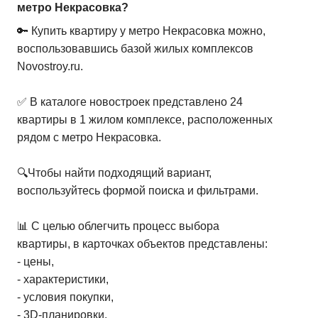
метро Некрасовка?
2-комн. кв.
от
8 375 450 ₽
🔑 Купить квартиру у метро Некрасовка можно,
36,59
–
51,87
м²
10
предложений
воспользовавшись базой жилых комплексов
Novostroy.ru.
3-комн. кв.
от
13 623 560 ₽
60,63
–
60,63
м²
1
предложение
✅ В каталоге новостроек представлено 24
квартиры в 1 жилом комплексе, расположенных
рядом с метро Некрасовка.
🔍Чтобы найти подходящий вариант,
воспользуйтесь формой поиска и фильтрами.
📊 С целью облегчить процесс выбора
квартиры, в карточках объектов представлены:
- цены,
- характеристики,
- условия покупки,
- 3D-планировки,