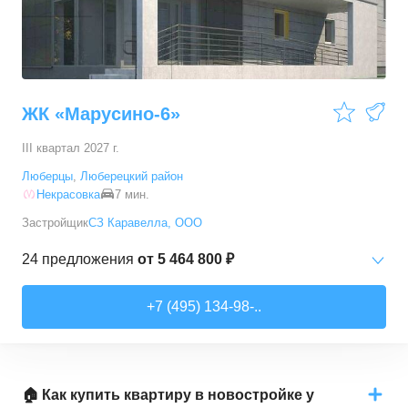
ЖК «Марусино-6»
III квартал 2027 г.
Люберцы
,
Люберецкий район
Некрасовка
7 мин.
Застройщик
СЗ Каравелла, ООО
24
предложения
от
5 464 800 ₽
Студии
от
5 464 800 ₽
+7 (495) 134-98-..
24,37
–
36,48
м²
12
предложений
1-комн. кв.
от
7 677 960 ₽
33,31
–
33,31
м²
1
предложение
🏠 Как купить квартиру в новостройке у