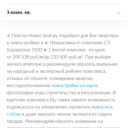
Средняя цена
от 10 194 000 ₽
за квартиру
за квартиру
Минимальная цена
от 7 678 000 ₽
3-комн. кв.
Средняя цена
от 6 822 000 ₽
за квартиру
Минимальная цена
от 226 500 ₽
за квартиру
Минимальная цена
от 13 624 000 ₽
за 1 м²
Средняя цена
от 7 678 000 ₽
✔ Портал Новострой.ру подобрал для Вас квартиры
за квартиру
Минимальная цена
от 208 500 ₽
за квартиру
в новостройках в м. Некрасовка от компании СЗ
Средняя цена
от 232 000 ₽
за 1 м²
Каравелла, ООО ➤ 1 жилой комплекс по цене
Средняя цена
от 13 768 000 ₽
за 1 м²
Минимальная цена
от 230 500 ₽
от 208 538 руб./м²до 233 600 руб./м². При выборе
за квартиру
Средняя цена
от 232 100 ₽
за 1 м²
жилого комплекса рекомендуем обратить внимание
за 1 м²
на народный и экспертный рейтинг комплекса,
Минимальная цена
от 224 700 ₽
отзывы об объекте, планировки квартир,
Средняя цена
от 230 500 ₽
за 1 м²
месторасположение
новостройки на карте
,
за 1 м²
фотографии хода строительства и визуализации. В
Средняя цена
от 227 100 ₽
карточке комплекса Вы также имеете возможность
за 1 м²
подписаться на обновления, прочитать
новости
и
статьи
и даже заказать звонок эксперта из отдела
продаж. Рекомендуем обратить внимание на