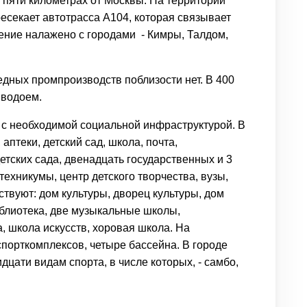
 пяти километрах от Москвы. На территории
ресекает автотрасса А104, которая связывает
ение налажено с городами - Кимры, Талдом,
едных промпроизводств поблизости нет. В 400
 водоем.
 с необходимой социальной инфраструктурой. В
аптеки, детский сад, школа, почта,
етских сада, двенадцать государственных и 3
ехникумы, центр детского творчества, вузы,
твуют: дом культуры, дворец культуры, дом
иблиотека, две музыкальные школы,
, школа искусств, хоровая школа. На
порткомплексов, четыре бассейна. В городе
дцати видам спорта, в числе которых, - самбо,