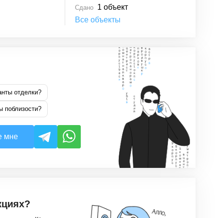
1
объект
Сдано
Все объекты
анты отделки?
ы поблизости?
е мне
кциях?