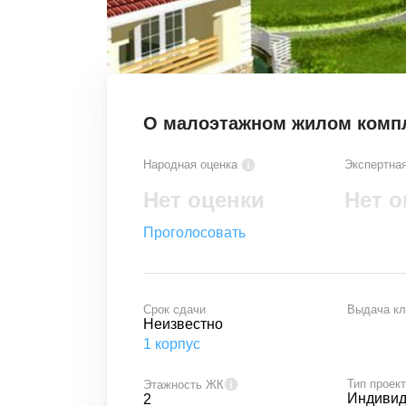
О малоэтажном жилом компл
Народная оценка
Экспертная
Нет оценки
Нет о
Проголосовать
Срок сдачи
Выдача к
Неизвестно
1
корпус
Тип проек
Этажность ЖК
Индивид
2