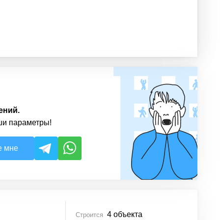
ений.
ши параметры!
е мне
4
объекта
Строится