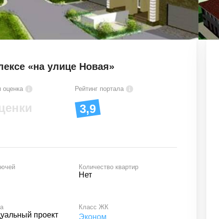
ексе «на улице Новая»
 оценка
Рейтинг портала
ценки
3,9
лючей
Количество квартир
Нет
та
Класс ЖК
уальный проект
Эконом