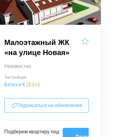
Малоэтажный ЖК
«на улице Новая»
Неизвестно
Застройщик
Бетиз и К
(
3,1
)
Подписаться на обновления
Подберем
квартиру
под
Позвоните