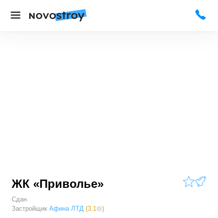
ЖК «Приволье»
Сдан
Застройщик
Афина ЛТД
(
3,1
)