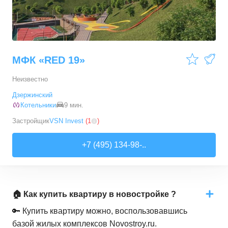
МФК «RED 19»
Неизвестно
Дзержинский
Котельники
9 мин.
Застройщик
VSN Invest
(
1
)
+7 (495) 134-98-..
🏠 Как купить квартиру в новостройке ?
🔑 Купить квартиру можно, воспользовавшись
базой жилых комплексов Novostroy.ru.