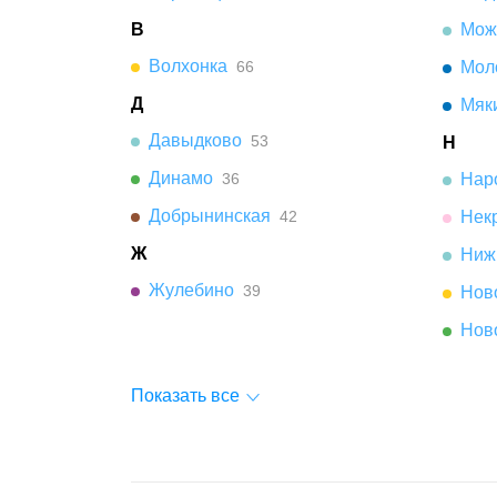
В
Мож
Волхонка
66
Мол
Д
Мяк
Давыдково
53
Н
Динамо
36
Нар
Добрынинская
42
Нек
Ж
Ниж
Жулебино
39
Нов
Нов
Показать все