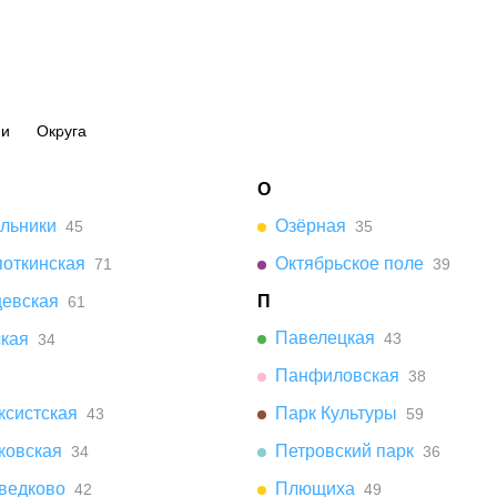
ии
Округа
О
ельники
Озёрная
45
35
поткинская
Октябрьское поле
71
39
цевская
П
61
Павелецкая
ская
43
34
Панфиловская
38
ксистская
Парк Культуры
43
59
ковская
Петровский парк
34
36
ведково
Плющиха
42
49