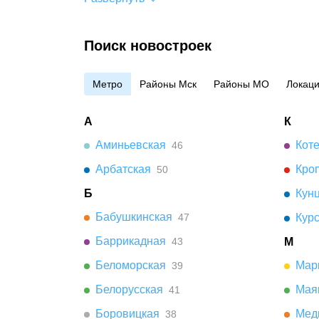
Поиск новостроек
Метро
Районы Мск
Районы МО
Локац
А
К
Аминьевская
Кот
46
Арбатская
Кро
50
Б
Кун
Бабушкинская
47
Кур
Баррикадная
43
М
Беломорская
Мар
39
Белорусская
Мая
41
Боровицкая
Мед
38