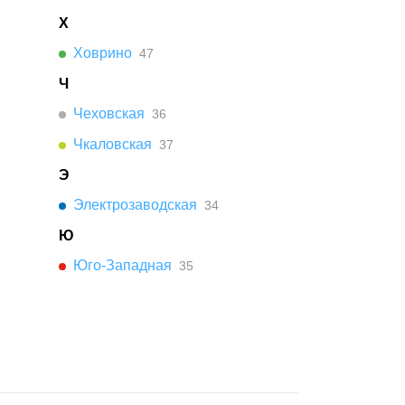
Х
Ховрино
47
Ч
Чеховская
36
Чкаловская
37
Э
Электрозаводская
34
Ю
Юго-Западная
35