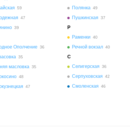
айская
Полянка
59
49
одежная
Пушкинская
47
37
инино
Р
39
Раменки
40
одное Ополчение
Речной вокзал
36
40
расовка
С
35
Селигерская
няя масловка
36
35
Серпуховская
окосино
42
48
Смоленская
окузнецкая
46
47