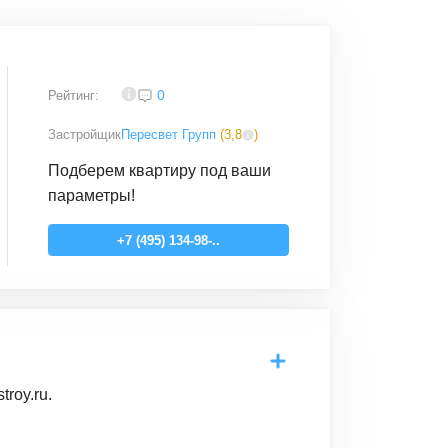
4,2
0
Рейтинг:
Застройщик
Пересвет Групп
(
3,8
)
Подберем квартиру под ваши
параметры!
+7 (495) 134-98-..
roy.ru.