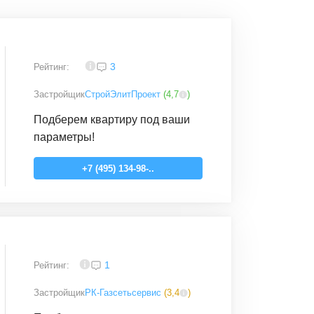
3,7
3
Рейтинг:
Застройщик
СтройЭлитПроект
(
4,7
)
Подберем квартиру под ваши
параметры!
+7 (495) 134-98-..
4
1
Рейтинг:
Застройщик
РК-Газсетьсервис
(
3,4
)