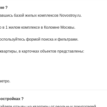
ке ?
авшись базой жилых комплексов Novostroy.ru.
о в 1 жилом комплексе в Коломне Москвы.
оспользуйтесь формой поиска и фильтрами.
квартиры, в карточках объектов представлены:
метро.
востройках ?
найдете отзывы на квартиры от реальных покупателей.