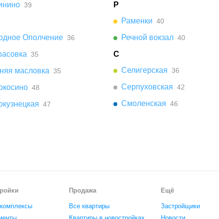
инино
Р
39
Раменки
40
одное Ополчение
Речной вокзал
36
40
расовка
С
35
Селигерская
няя масловка
36
35
Серпуховская
окосино
42
48
Смоленская
окузнецкая
46
47
ройки
Продажа
Ещё
комплексы
Все квартиры
Застройщики
менты
Квартиры в новостройках
Новости