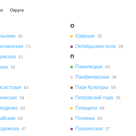
ии
Округа
О
ельники
Озёрная
45
35
поткинская
Октябрьское поле
71
39
цевская
П
61
Павелецкая
ская
43
34
Панфиловская
38
ксистская
Парк Культуры
43
59
ковская
Петровский парк
34
36
ведково
Плющиха
42
49
айская
Полянка
59
49
одежная
Пушкинская
47
37