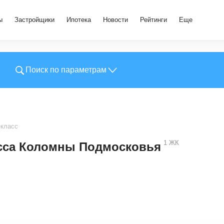
ы
Застройщики
Ипотека
Новости
Рейтинги
Еще
Поиск по параметрам
класс
1
ЖК
сса Коломны Подмосковья