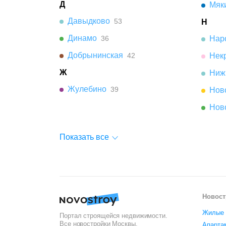
Д
Мяк
Давыдково
53
Н
Динамо
36
Нар
Добрынинская
42
Нек
Ж
Ниж
Жулебино
39
Нов
Нов
Показать все
Новост
Жилые 
Портал строящейся недвижимости.
Все новостройки
Москвы
.
Апарта