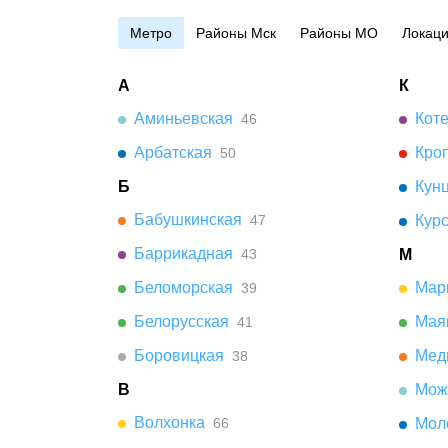
Метро
Районы Мск
Районы МО
Локац
А
К
Аминьевская
Кот
46
Арбатская
Кро
50
Б
Кун
Бабушкинская
47
Кур
Баррикадная
43
М
Беломорская
Мар
39
Белорусская
Мая
41
Боровицкая
Мед
38
В
Мож
Волхонка
66
Мол