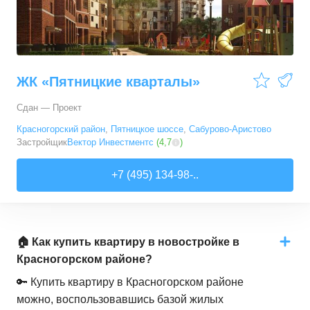
ЖК «Пятницкие кварталы»
Сдан — Проект
Красногорский район
,
Пятницкое шоссе
,
Сабурово-Аристово
Застройщик
Вектор Инвестментс
(
4,7
)
+7 (495) 134-98-..
🏠 Как купить квартиру в новостройке в
Красногорском районе?
🔑 Купить квартиру в Красногорском районе
можно, воспользовавшись базой жилых