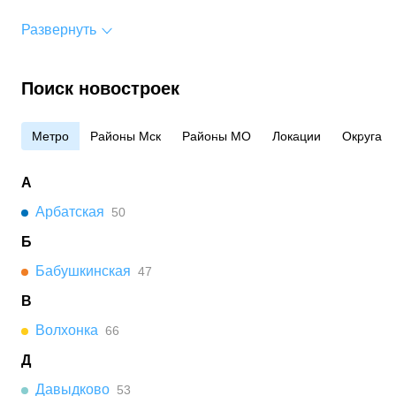
Развернуть
Поиск новостроек
Метро
Районы Мск
Районы МО
Локации
Округа
А
Арбатская
50
Б
Бабушкинская
47
В
Волхонка
66
Д
Давыдково
53