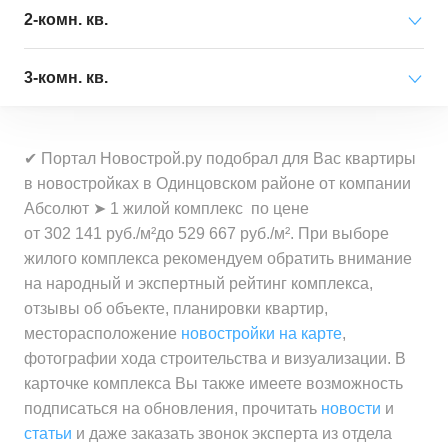
Минимальная цена
от 16 149 000 ₽
2-комн. кв.
Средняя цена
от 13 825 000 ₽
за квартиру
за квартиру
Минимальная цена
от 22 192 000 ₽
3-комн. кв.
Средняя цена
от 19 716 000 ₽
за квартиру
Минимальная цена
от 518 800 ₽
за квартиру
Минимальная цена
от 30 711 000 ₽
за 1 м²
Средняя цена
от 27 258 000 ₽
✔ Портал Новострой.ру подобрал для Вас квартиры
за квартиру
Минимальная цена
от 356 700 ₽
за квартиру
в новостройках в Одинцовском районе от компании
Средняя цена
от 524 200 ₽
за 1 м²
Абсолют ➤ 1 жилой комплекс по цене
Средняя цена
от 36 469 000 ₽
за 1 м²
Минимальная цена
от 324 500 ₽
от 302 141 руб./м²до 529 667 руб./м². При выборе
за квартиру
Средняя цена
от 424 700 ₽
за 1 м²
жилого комплекса рекомендуем обратить внимание
за 1 м²
на народный и экспертный рейтинг комплекса,
Минимальная цена
от 302 100 ₽
отзывы об объекте, планировки квартир,
Средняя цена
от 396 800 ₽
за 1 м²
месторасположение
новостройки на карте
,
за 1 м²
фотографии хода строительства и визуализации. В
Средняя цена
от 373 700 ₽
карточке комплекса Вы также имеете возможность
за 1 м²
подписаться на обновления, прочитать
новости
и
статьи
и даже заказать звонок эксперта из отдела