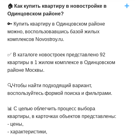
41,8
–
53,7
м²
15
предложений
🏠 Как купить квартиру в новостройке в
Одинцовском районе?
2-комн. кв.
от
22 191 980 ₽
🔑 Купить квартиру в Одинцовском районе
57,5
–
81,2
м²
44
предложения
можно, воспользовавшись базой жилых
комплексов Novostroy.ru.
3-комн. кв.
от
30 710 730 ₽
83,7
–
106,2
м²
30
предложений
✅ В каталоге новостроек представлено 92
квартиры в 1 жилом комплексе в Одинцовском
4-комн. кв.
от
43 321 880 ₽
районе Москвы.
113,2
–
113,2
м²
1
предложение
🔍Чтобы найти подходящий вариант,
воспользуйтесь формой поиска и фильтрами.
📊 С целью облегчить процесс выбора
квартиры, в карточках объектов представлены:
- цены,
- характеристики,