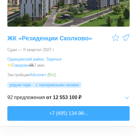
ЖК «Резиденции Сколково»
Сдан — II квартал 2027 г.
Одинцовский район
,
Заречье
Говорово
7 мин.
Застройщик
Абсолют
(
5
)
рядом парк
с панорамными окнами
92
предложения
от
12 553 100 ₽
Студии
от
12 553 100 ₽
+7 (495) 134-98-..
23,7
–
29,1
м²
2
предложения
1-комн. кв.
от
16 148 630 ₽