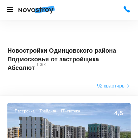
Новостройки Одинцовского района
Подмосковья от застройщика
1
ЖК
Абсолют
92 квартиры
Рассрочка
Трейд-ин
IT-ипотека
4,5