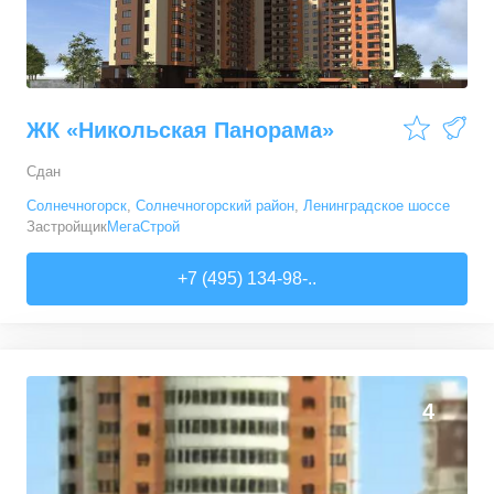
ЖК «Никольская Панорама»
Сдан
Солнечногорск
,
Солнечногорский район
,
Ленинградское шоссе
Застройщик
МегаСтрой
+7 (495) 134-98-..
4