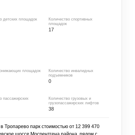
о детских площадок
Количество спортивных
площадок
17
понижающих площадок
Количество инвалидных
подъемников
0
о пассажирских
Количество грузовых и
грузопассажирских лифтов
38
 Тропарево парк стоимостью от 12 399 470
иевское шоссе Мосрентгена района, рядом с