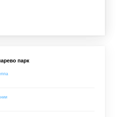
парево парк
уппа
ании