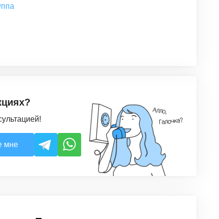
уппа
кциях?
сультацией!
е мне