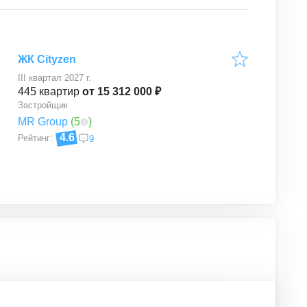
ЖК Cityzen
III квартал 2027 г.
445
квартир
от 15 312 000 ₽
Застройщик
MR Group
(
5
)
4.6
Рейтинг:
9