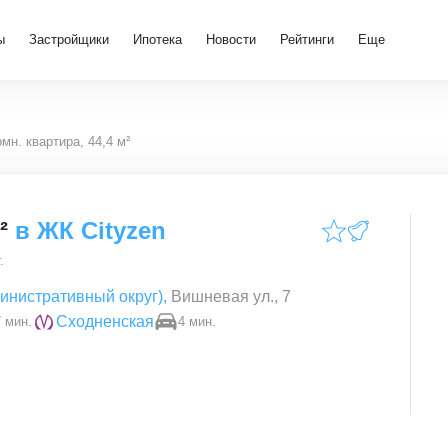
ы
Застройщики
Ипотека
Новости
Рейтинги
Еще
омн. квартира, 44,4 м²
²
в
ЖК Cityzen
.
инистративный округ)
,
Вишневая ул., 7
Сходненская
 мин.
4 мин.