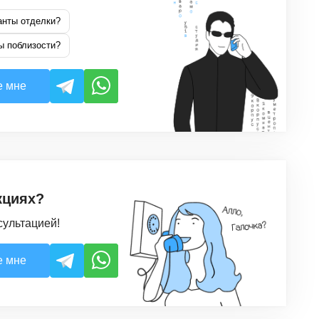
анты отделки?
ы поблизости?
е мне
кциях?
сультацией!
е мне