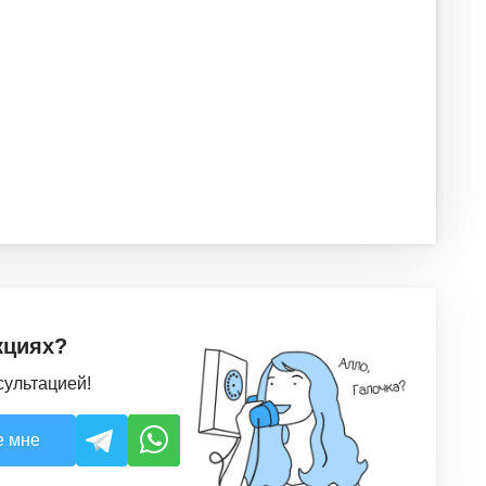
кциях?
сультацией!
е мне