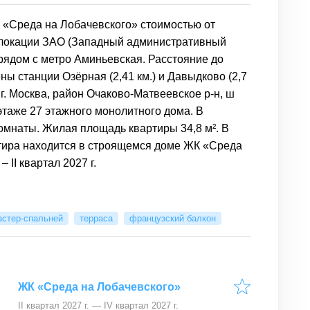
 «Среда на Лобачевского» стоимостью от
в локации ЗАО (Западный административный
 рядом с метро Аминьевская. Расстояние до
ны станции Озёрная (2,41 км.) и Давыдково (2,7
 г. Москва, район Очаково-Матвеевское р-н, ш
этаже 27 этажного монолитного дома. В
комнаты. Жилая площадь квартиры 34,8 м². В
ртира находится в строящемся доме ЖК «Среда
 II квартал 2027 г.
астер-спальней
терраса
французский балкон
ЖК «Среда на Лобачевского»
II квартал 2027 г. — IV квартал 2027 г.