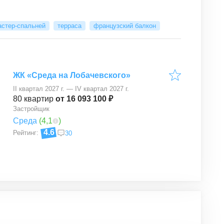
астер-спальней
терраса
французский балкон
ЖК «Среда на Лобачевского»
II квартал 2027 г. — IV квартал 2027 г.
80
квартир
от 16 093 100 ₽
Застройщик
Среда
(
4,1
)
4.6
Рейтинг:
30