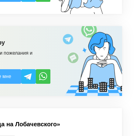
ру
и пожелания и
е мне
а на Лобачевского»