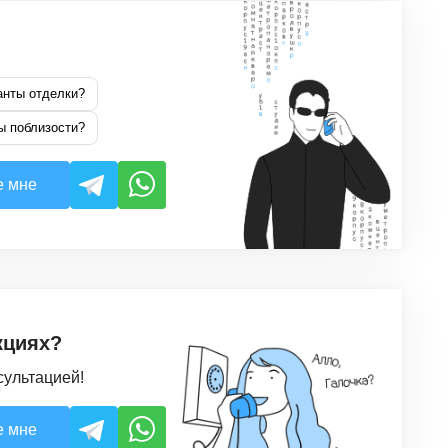
анты отделки?
ы поблизости?
е мне
кциях?
сультацией!
е мне