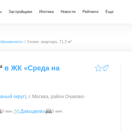
ы
Застройщики
Ипотека
Новости
Рейтинги
Еще
обачевского»
3-комн. квартира, 71,3 м²
²
в
ЖК «Среда на
вный округ)
,
г. Москва, район Очаково-
Давыдково
5 мин.
5 мин.