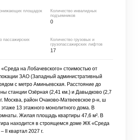
понижающих площадок
Количество инвалидных
подъемников
0
о пассажирских
Количество грузовых и
грузопассажирских лифтов
17
 «Среда на Лобачевского» стоимостью от
в локации ЗАО (Западный административный
 рядом с метро Аминьевская. Расстояние до
ны станции Озёрная (2,41 км.) и Давыдково (2,7
 г. Москва, район Очаково-Матвеевское р-н, ш
 этаже 13 этажного монолитного дома. В
комнаты. Жилая площадь квартиры 47,6 м². В
ртира находится в строящемся доме ЖК «Среда
 II квартал 2027 г.