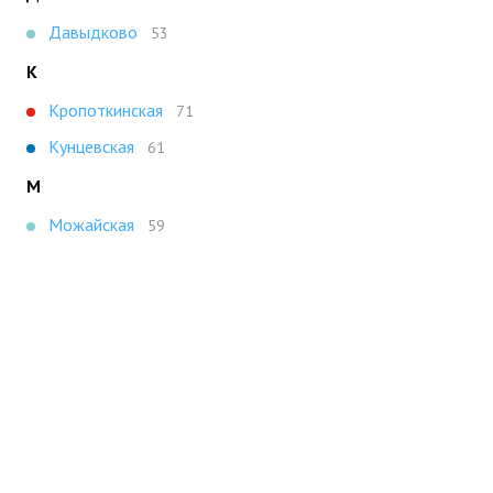
Давыдково
53
К
Кропоткинская
71
Кунцевская
61
М
Можайская
59
Молодежная
47
Н
Новокосино
48
Новокузнецкая
47
П
Парк Культуры
59
Плющиха
49