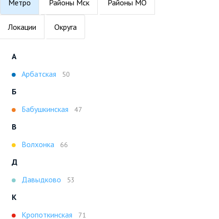
Метро
Районы Мск
Районы МО
Локации
Округа
А
Арбатская
50
Б
Бабушкинская
47
В
Волхонка
66
Д
Давыдково
53
К
Кропоткинская
71