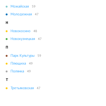
Можайская
59
Молодежная
47
Н
Новокосино
48
Новокузнецкая
47
П
Парк Культуры
59
Плющиха
49
Полянка
49
Т
Третьяковская
47
Х
Ховрино
47