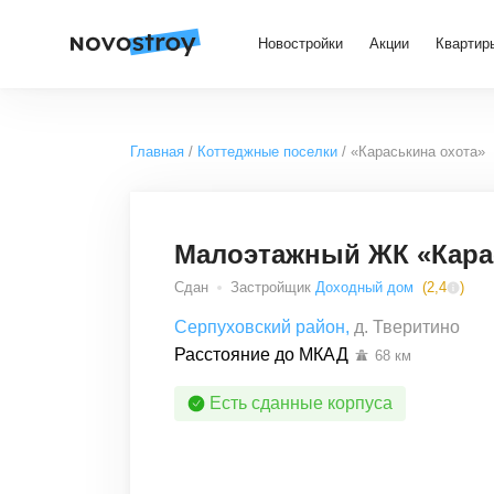
Новостройки
Акции
Квартир
Главная
Коттеджные поселки
«Караськина охота»
Малоэтажный ЖК «Кара
Сдан
Застройщик
Доходный дом
(
2,4
)
Серпуховский район
,
д. Тверитино
Расстояние до
МКАД
68
км
Есть сданные корпуса