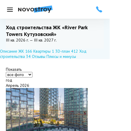
Меню
Ход строительства ЖК «River Park
Towers Кутузовский»
Добавить в избранное
Подписаться
III кв. 2026 г. — III кв. 2027 г.
Описание ЖК
166
Квартиры
1
3D-план
412
Ход
строительства
34
Отзывы
Плюсы и минусы
Показать
год
Апрель 2026