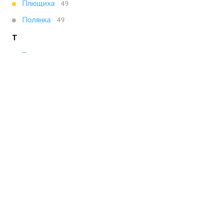
Плющиха
49
Полянка
49
Т
Третьяковская
47
Х
Ховрино
47
Показать все
Портал строящейся недвижимости
Все новостройки Москвы
+7 (495) 909-16-41
Москва