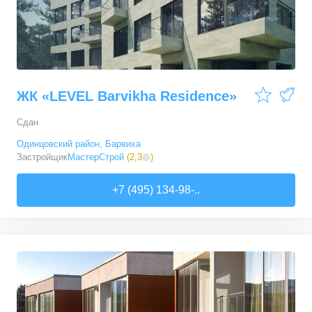
ЖК «LEVEL Barvikha Residence»
Сдан
Одинцовский район
,
Барвиха
Застройщик
МастерСтрой
(
2,3
)
+7 (495) 134-98-..
4