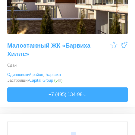
Малоэтажный ЖК «Барвиха
Хиллс»
Сдан
Одинцовский район
,
Барвиха
Застройщик
Capital Group
(
5
)
+7 (495) 134-98-..
4