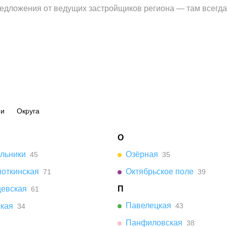
едложения от ведущих застройщиков региона — там всегд
ии
Округа
О
ельники
Озёрная
45
35
поткинская
Октябрьское поле
71
39
цевская
П
61
Павелецкая
ская
43
34
Панфиловская
38