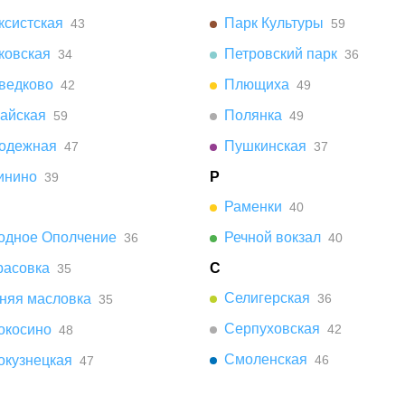
ксистская
Парк Культуры
43
59
ковская
Петровский парк
34
36
ведково
Плющиха
42
49
айская
Полянка
59
49
одежная
Пушкинская
47
37
инино
Р
39
Раменки
40
одное Ополчение
Речной вокзал
36
40
расовка
С
35
Селигерская
няя масловка
36
35
Серпуховская
окосино
42
48
Смоленская
окузнецкая
46
47