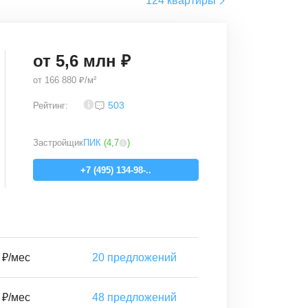
124 квартиры
от
5,6
млн ₽
от
166 880 ₽/м²
3,4
503
Рейтинг:
Застройщик
ПИК
(
4,7
)
+7 (495) 134-98-..
 ₽/мес
20
предложений
 ₽/мес
48
предложений