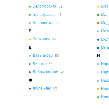
Беломорская
Мар
39
Белорусская
Мая
41
Боровицкая
Мед
38
В
Мож
Волхонка
66
Мол
Д
Мяк
Давыдково
53
Н
Динамо
36
Нар
Добрынинская
42
Нек
Ж
Ниж
Жулебино
39
Нов
Нов