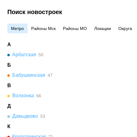
Поиск новостроек
Метро
Районы Мск
Районы МО
Локации
Округа
А
Арбатская
50
Б
Бабушкинская
47
В
Волхонка
66
Д
Давыдково
53
К
Кропоткинская
71