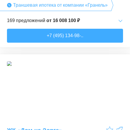
Траншевая ипотека от компании «Гранель»
169
предложений
от
16 008 100 ₽
Студии
от
16 008 070 ₽
+7 (495) 134-98-..
28,02
–
30,36
м²
28
предложений
1-комн. кв.
от
17 618 690 ₽
31,47
–
52,18
м²
78
предложений
Рассрочка
Трейд-ин
3,9
2-комн. кв.
от
28 152 060 ₽
55,49
–
78,23
м²
22
предложения
3-комн. кв.
от
27 979 060 ₽
59,35
–
86,93
м²
37
предложений
4-комн. кв.
от
42 688 250 ₽