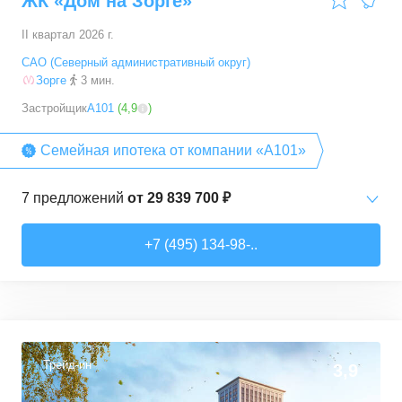
ЖК «Дом на Зорге»
88,7
–
89,14
м²
2
предложения
II квартал 2026 г.
5+ комн. кв.
от
54 262 890 ₽
САО (Северный административный округ)
110,69
–
120,96
м²
2
предложения
Зорге
3 мин.
Застройщик
А101
(
4,9
)
Семейная ипотека от компании «А101»
7
предложений
от
29 839 700 ₽
1-комн. кв.
от
29 839 690 ₽
+7 (495) 134-98-..
37,3
–
37,3
м²
1
предложение
2-комн. кв.
от
31 979 570 ₽
41,4
–
55,7
м²
2
предложения
Трейд-ин
3,9
3-комн. кв.
от
47 819 340 ₽
76,8
–
76,8
м²
1
предложение