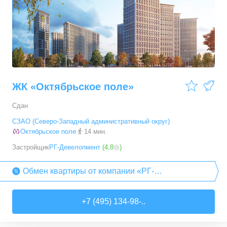
4-комн. кв.
от
49 484 390 ₽
103,9
–
104,8
м²
3
предложения
ЖК «Октябрьское поле»
Сдан
СЗАО (Северо-Западный административный округ)
Октябрьское поле
14 мин.
Застройщик
РГ-Девелопмент
(
4,8
)
Обмен квартиры от компании «РГ-
Девелопмент»
+7 (495) 134-98-..